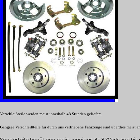
Verschleißteile werden meist innerhalb 48 Stunden geliefert.
Gängige Verschleißteile für durch uns vertriebene Fahrzeuge sind überdies meist 
Sonderteile benötigen meist weniger als 8 Werktage bis si