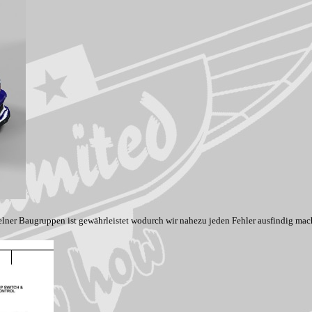
elner Baugruppen ist gewährleistet wodurch wir nahezu jeden Fehler ausfindig ma