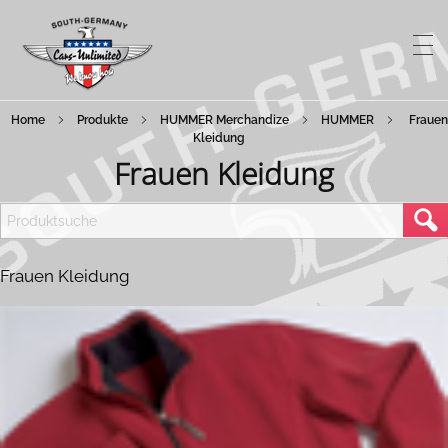
Home
Produkte
HUMMER Merchandize
HUMMER
Frauen
STARTSEITE
Kleidung
Frauen Kleidung
FAHRZEUGE
AKTUELLES
Fahrzeugangebot
Frauen Kleidung
AUTOGAS
Coming Soon
TUNING