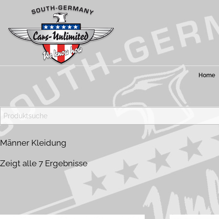
Home
Cars-Unlimited – South Germany
US Cars, Service, Produkte, Artikel und Fahrzeuge
Männer Kleidung
Zeigt alle 7 Ergebnisse