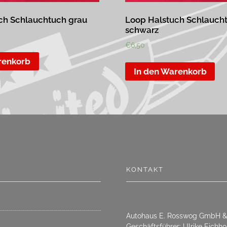
ch Schlauchtuch grau
Loop Halstuch Schlauch
schwarz
€
6,50
renkorb
In den Warenkorb
KONTAKT
Autohaus E. Rosswog GmbH &
Geschäftsführer: Ulrike Eichho