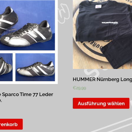
HUMMER Nürnberg Long
€
29,99
 Sparco Time 77 Leder
.
Ausführung wählen
renkorb