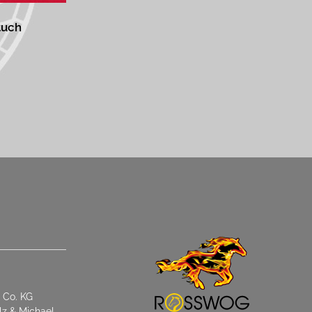
tuch
 Co. KG
lz & Michael