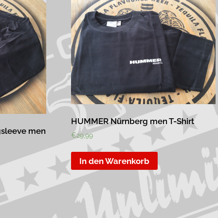
HUMMER Nürnberg men T-Shirt
sleeve men
€
29,99
In den Warenkorb