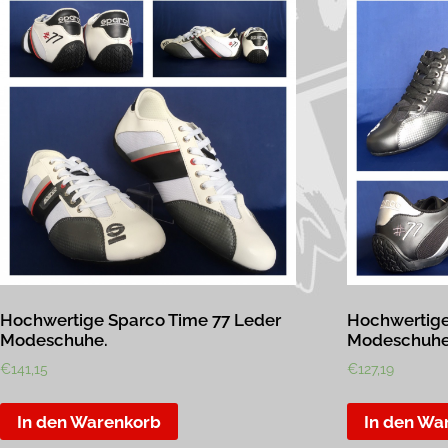
Hochwertige Sparco Time 77 Leder
Hochwertige
Modeschuhe.
Modeschuhe
€
141,15
€
127,19
In den Warenkorb
In den Wa